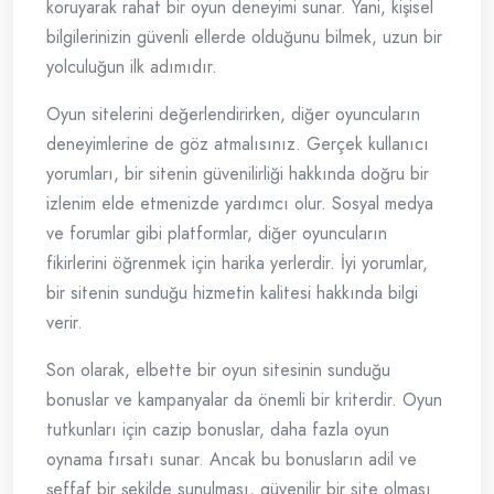
koruyarak rahat bir oyun deneyimi sunar. Yani, kişisel
bilgilerinizin güvenli ellerde olduğunu bilmek, uzun bir
yolculuğun ilk adımıdır.
Oyun sitelerini değerlendirirken, diğer oyuncuların
deneyimlerine de göz atmalısınız. Gerçek kullanıcı
yorumları, bir sitenin güvenilirliği hakkında doğru bir
izlenim elde etmenizde yardımcı olur. Sosyal medya
ve forumlar gibi platformlar, diğer oyuncuların
fikirlerini öğrenmek için harika yerlerdir. İyi yorumlar,
bir sitenin sunduğu hizmetin kalitesi hakkında bilgi
verir.
Son olarak, elbette bir oyun sitesinin sunduğu
bonuslar ve kampanyalar da önemli bir kriterdir. Oyun
tutkunları için cazip bonuslar, daha fazla oyun
oynama fırsatı sunar. Ancak bu bonusların adil ve
şeffaf bir şekilde sunulması, güvenilir bir site olması