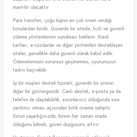
mantıklı olacaktır.
Para transferi, çoğu kişinin en çok önem verdiği
konulardan biridir. Güvenilir bir sitede, hızlı ve güvenli
ödeme yöntemlerinin sunulması beklenir. Kredi
kartları, e-cüzdanlar ve diğer yöntemleri destekleyen
siteler, genellikle daha güvenli olarak kabul edilir.
Ödemelerinizin sorunsuz geçmemesi, oyununuzun
tadını kaçırabilir.
İyi bir müşteri destek hizmeti, güvenilir bir sitenin
diğer bir göstergesidir. Canlı destek, e-posta ya da
telefon ile ulaşılabilirlik, sorunlarınız olduğunda size
yardımcı olması açısından kritik öneme sahiptir.
Sorun yaşadığınızda, birinin her zaman orada
olduğunu bilmek, güven duygusunu artırır.