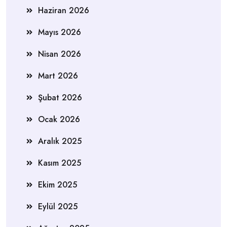
Haziran 2026
Mayıs 2026
Nisan 2026
Mart 2026
Şubat 2026
Ocak 2026
Aralık 2025
Kasım 2025
Ekim 2025
Eylül 2025