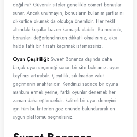
değil mi? Güvenilir siteler genellikle cömert bonuslar
sunar. Ancak unutmayın, bonusların kullanım şartlarını
dikkatlice okumak da oldukça önemlidir. Her teklif
altındaki koşullar bazen karmaşık olabilir. Bu nedenle,
bonusları değerlendirirken dikkatli olmalısınız; aksi
halde tatlı bir fırsatı kaçırmak istemezsiniz.
Oyun Çeşitliliği:
Sweet Bonanza dışında daha
birçok oyun seçeneği sunan bir site bulmanız, oyun
keyfinizi artırabilir. Çeşitlilik, sıkılmadan vakit
geçirmenin anahtarıdır. Kendinizi sadece bir oyuna
mahkum etmek yerine, farklı oyunlar denemek her
zaman daha eğlencelidir. kaliteli bir oyun deneyimi
için tüm bu kriterleri göz önünde bulundurarak en
uygun platformu seçmelisiniz.