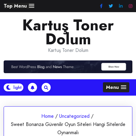
Skip
Top Menu
to
Kartuş Toner
content
Dolum
Kartuş Toner Dolum
Menu
Home
/
Uncategorized
/
Sweet Bonanza Güvenilir Oyun Siteleri Hangi Sitelerde
Oynanmalı