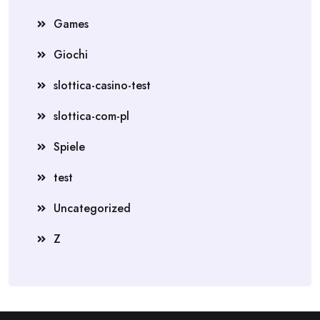
Games
Giochi
slottica-casino-test
slottica-com-pl
Spiele
test
Uncategorized
Z