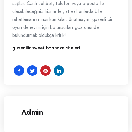
sağlar. Canlı sohbet, telefon veya e-posta ile
ulaşabileceğiniz hizmetler, stresli anlarda bile
rahatlamanızı mümkün kılar. Unutmayın, güvenli bir
oyun deneyimi için bu unsurları göz önünde
bulundurmak oldukça kritik!
güvenilir sweet bonanza siteleri
Admin