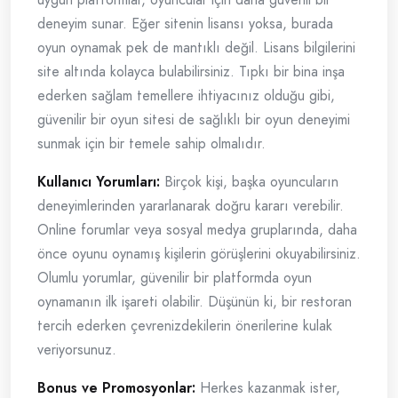
deneyim sunar. Eğer sitenin lisansı yoksa, burada
oyun oynamak pek de mantıklı değil. Lisans bilgilerini
site altında kolayca bulabilirsiniz. Tıpkı bir bina inşa
ederken sağlam temellere ihtiyacınız olduğu gibi,
güvenilir bir oyun sitesi de sağlıklı bir oyun deneyimi
sunmak için bir temele sahip olmalıdır.
Kullanıcı Yorumları:
Birçok kişi, başka oyuncuların
deneyimlerinden yararlanarak doğru kararı verebilir.
Online forumlar veya sosyal medya gruplarında, daha
önce oyunu oynamış kişilerin görüşlerini okuyabilirsiniz.
Olumlu yorumlar, güvenilir bir platformda oyun
oynamanın ilk işareti olabilir. Düşünün ki, bir restoran
tercih ederken çevrenizdekilerin önerilerine kulak
veriyorsunuz.
Bonus ve Promosyonlar:
Herkes kazanmak ister,