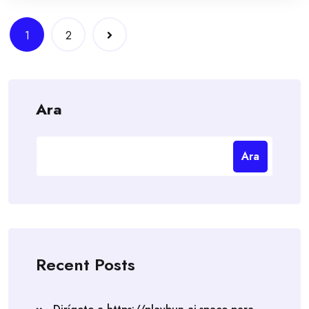
Yazı
1
2
gezinmesi
Ara
Ara
Recent Posts