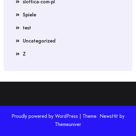
slottica-com-pl
Spiele
test
Uncategorized
Z
Proudly powered by WordPress | Theme: NewsHit by
Themeuniver