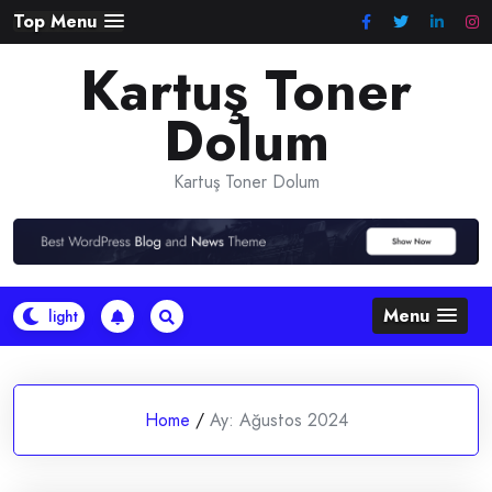
Skip
Top Menu
to
Kartuş Toner
content
Dolum
Kartuş Toner Dolum
Menu
Home
/
Ay:
Ağustos 2024