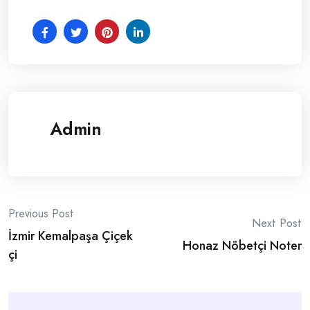
Admin
Post
Previous Post
Next Post
İzmir Kemalpaşa Çiçek
navigation
Honaz Nöbetçi Noter
çi