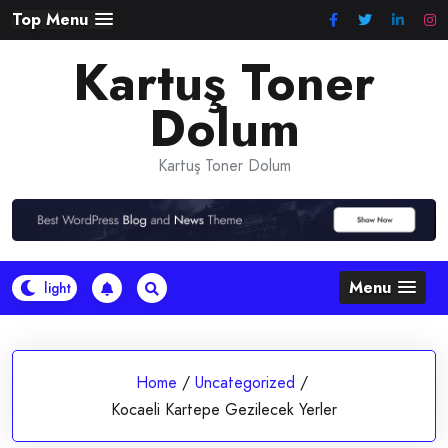
Skip
Top Menu
to
Kartuş Toner
content
Dolum
Kartuş Toner Dolum
Menu
Home
/
Uncategorized
/
Kocaeli Kartepe Gezilecek Yerler