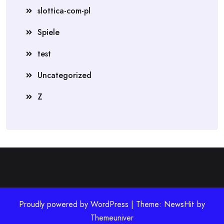
slottica-com-pl
Spiele
test
Uncategorized
Z
Proudly powered by WordPress | Theme: NewsHit by
Themeuniver