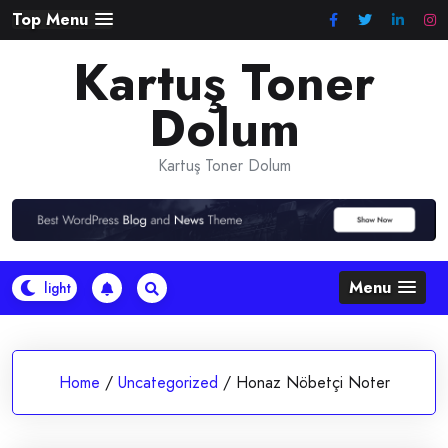
Skip
Top Menu
to
Kartuş Toner
content
Dolum
Kartuş Toner Dolum
Menu
Home
/
Uncategorized
/
Honaz Nöbetçi Noter