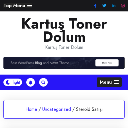
Skip
Top Menu
to
Kartuş Toner
content
Dolum
Kartuş Toner Dolum
Menu
Home
/
Uncategorized
/
Steroid Satışı