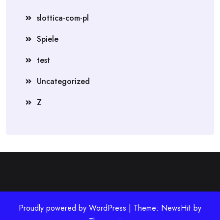
slottica-com-pl
Spiele
test
Uncategorized
Z
Proudly powered by WordPress | Theme: NewsHit by