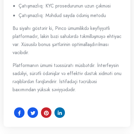
Çatışmazlıq: KYC prosedurunun uzun çəkməsi
Çatışmazlıq: Məhdud sayda ödəniş metodu
Bu siyahı göstərir ki, Pinco ümumilikdə keyfiyyətli
platformadır, lakin bəzi sahələrdə təkmilləşməyə ehtiyac
var. Xüsusilə bonus şərtlərinin optimallaşdırılması
vacibdir.
Platformanın ümumi təəssüratı müsbətdir. İnterfeysin
sadəliyi, sürətli ödənişlər və effektiv dəstək xidməti onu
rəqiblərdən fərqləndirir. İstifadəçi təcrübəsi
baxımından yüksək səviyyədədir.