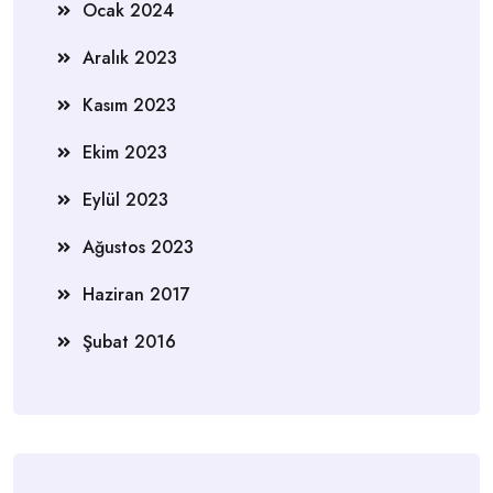
Ocak 2024
Aralık 2023
Kasım 2023
Ekim 2023
Eylül 2023
Ağustos 2023
Haziran 2017
Şubat 2016