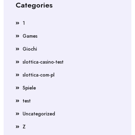
Categories
1
Games
Giochi
slottica-casino-test
slottica-com-pl
Spiele
test
Uncategorized
Z