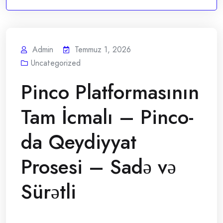
Admin
Temmuz 1, 2026
Uncategorized
Pinco Platformasının
Tam İcmalı – Pinco-
da Qeydiyyat
Prosesi – Sadə və
Sürətli