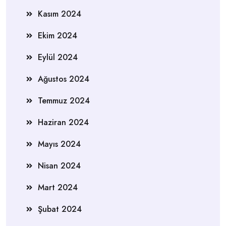
Kasım 2024
Ekim 2024
Eylül 2024
Ağustos 2024
Temmuz 2024
Haziran 2024
Mayıs 2024
Nisan 2024
Mart 2024
Şubat 2024