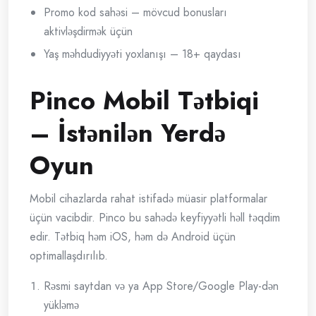
Promo kod sahəsi – mövcud bonusları
aktivləşdirmək üçün
Yaş məhdudiyyəti yoxlanışı – 18+ qaydası
Pinco Mobil Tətbiqi
– İstənilən Yerdə
Oyun
Mobil cihazlarda rahat istifadə müasir platformalar
üçün vacibdir. Pinco bu sahədə keyfiyyətli həll təqdim
edir. Tətbiq həm iOS, həm də Android üçün
optimallaşdırılıb.
Rəsmi saytdan və ya App Store/Google Play-dən
yükləmə