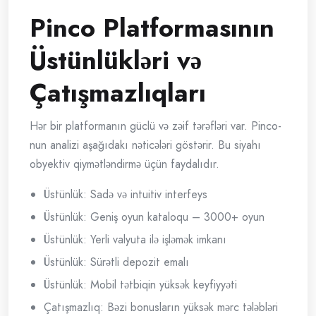
Pinco Platformasının
Üstünlükləri və
Çatışmazlıqları
Hər bir platformanın güclü və zəif tərəfləri var. Pinco-
nun analizi aşağıdakı nəticələri göstərir. Bu siyahı
obyektiv qiymətləndirmə üçün faydalıdır.
Üstünlük: Sadə və intuitiv interfeys
Üstünlük: Geniş oyun kataloqu – 3000+ oyun
Üstünlük: Yerli valyuta ilə işləmək imkanı
Üstünlük: Sürətli depozit emalı
Üstünlük: Mobil tətbiqin yüksək keyfiyyəti
Çatışmazlıq: Bəzi bonusların yüksək mərc tələbləri