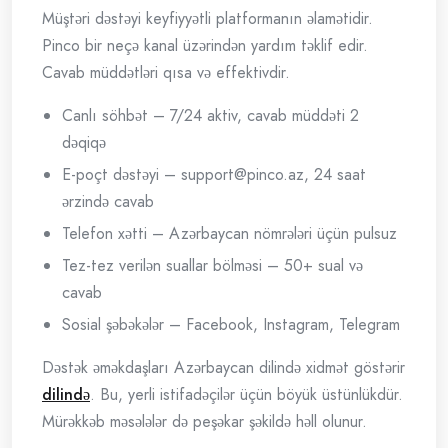
Müştəri dəstəyi keyfiyyətli platformanın əlamətidir.
Pinco bir neçə kanal üzərindən yardım təklif edir.
Cavab müddətləri qısa və effektivdir.
Canlı söhbət – 7/24 aktiv, cavab müddəti 2
dəqiqə
E-poçt dəstəyi –
support@pinco.az
, 24 saat
ərzində cavab
Telefon xətti – Azərbaycan nömrələri üçün pulsuz
Tez-tez verilən suallar bölməsi – 50+ sual və
cavab
Sosial şəbəkələr – Facebook, Instagram, Telegram
Dəstək əməkdaşları Azərbaycan dilində xidmət göstərir
dilində
. Bu, yerli istifadəçilər üçün böyük üstünlükdür.
Mürəkkəb məsələlər də peşəkar şəkildə həll olunur.