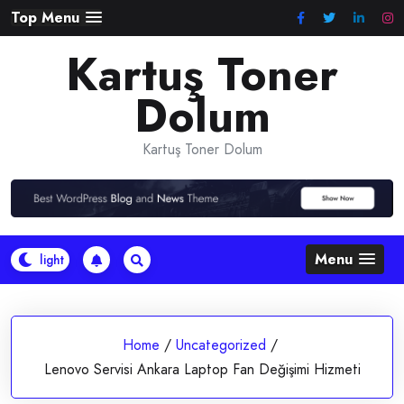
Skip
Top Menu
to
Kartuş Toner
content
Dolum
Kartuş Toner Dolum
Menu
Home
/
Uncategorized
/
Lenovo Servisi Ankara Laptop Fan Değişimi Hizmeti