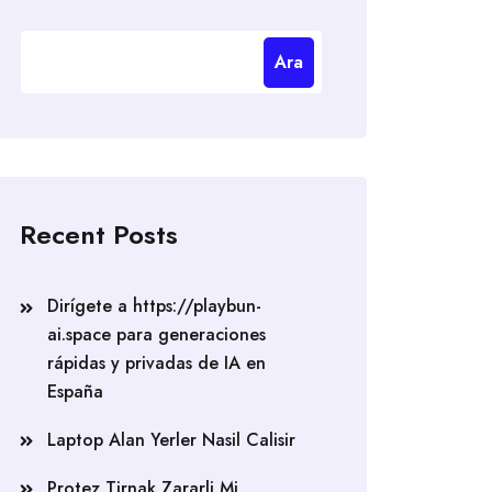
Ara
Recent Posts
Dirígete a https://playbun-
ai.space para generaciones
rápidas y privadas de IA en
España
Laptop Alan Yerler Nasil Calisir
Protez Tirnak Zararli Mi