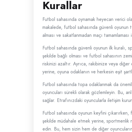
Kurallar
Futbol sahasında oynamak heyecan verici olab
makalede, futbol sahasında güvenli oyunun t
alması ve sakatlanmadan maçı tamamlaması içi
Futbol sahasında güvenli oyunun ilk kuralı, s
şekilde bağlı olması ve futbol sahasının zem
riskinizi azaltır. Ayrıca, rakibinize veya diğe
yerine, oyuna odaklanın ve herkesin eşit şart
Futbol sahasında topa odaklanmak da önemlidi
oyuncuları sürekli olarak gözlemleyin. Bu, anl
sağlar. Etrafınızdaki oyuncularla iletişim kur
Futbol sahasında oyunun keyfini çıkarırken, fi
şekilde müdahale etmek yerine, sportmenlik r
edin. Bu, hem sizin hem de diğer oyuncuların 