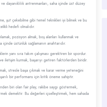
 ve dayanıklılık antrenmanları, saha içinde üst düzey
e, şut çekebilme gibi temel teknikleri iyi bilmek ve bu
likli hedefi olmalıdır.
anlamak, pozisyon almak, boş alanları kullanmak ve
ha içinde üstünlük sağlamanın anahtarıdır.
klerin yanı sıra takım çalışması gerektiren bir spordur.
e iletişim kurmak, başarıyı getiren faktörlerden biridir.
mak, stresle başa çıkmak ve karar verme yeteneğini
arılı bir performans için kritik öneme sahiptir.
nden biri olan fair play, rakibe saygı göstermek,
tmek demektir. Bu değerleri içselleştirmek, hem sahada