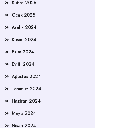
Şubat 2025
Ocak 2025
Aralık 2024
Kasım 2024
Ekim 2024
Eylül 2024
Ağustos 2024
Temmuz 2024
Haziran 2024
Mayıs 2024
Nisan 2024