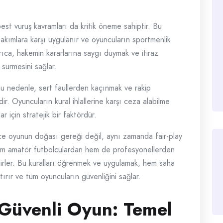
est vuruş kavramları da kritik öneme sahiptir. Bu
 takımlara karşı uygulanır ve oyuncuların sportmenlik
yrıca, hakemin kararlarına saygı duymak ve itiraz
 sürmesini sağlar.
u nedenle, sert faullerden kaçınmak ve rakip
. Oyuncuların kural ihlallerine karşı ceza alabilme
r için stratejik bir faktördür.
ce oyunun doğası gereği değil, aynı zamanda fair-play
 hem amatör futbolculardan hem de profesyonellerden
irler. Bu kuralları öğrenmek ve uygulamak, hem saha
ırır ve tüm oyuncuların güvenliğini sağlar.
 Güvenli Oyun: Temel