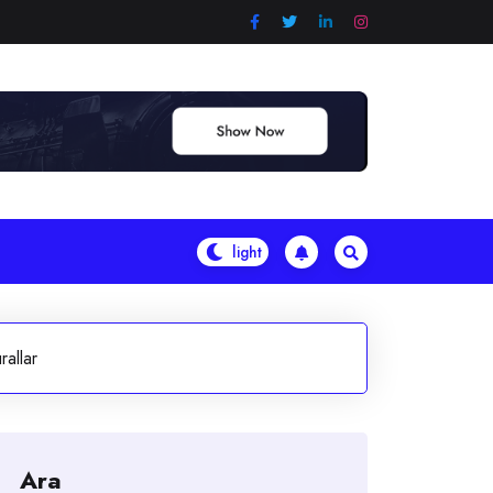
allar
Ara