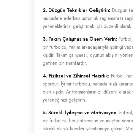
2. Düzgün Teknikler Geliştirin:
Düzgün tekn
mücadele ederken üstünlük sağlamanızı sağlar
yeteneklerinizi geliştirmek için düzenli olarak 
3. Takım Çalışmasına Önem Verin:
Futbol, 
bir futbolcu, takım arkadaşlarıyla işbirliği 
kişidir. Takım çalışması, oyunun akışını yönlen
getiren bir anahtardır.
4. Fiziksel ve Zihinsel Hazırlık:
Futbol, hem 
spordur. İyi bir futbolcu, sahada hızlı kararl
olan kişidir. Antrenmanlarınızı düzenli olar
yeteneğinizi geliştirin.
5. Sürekli İyileşme ve Motivasyon:
Futbol, 
bir futbolcu, her antrenman ve maçtan sonra pe
sürekli olarak kendini iyileştirmeye çalışır.