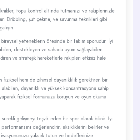
ikler, topu kontrol altında tutmanızı ve rakiplerinizle
. Dribbling, şut çekme, ve savunma teknikleri gibi
çalışın.
bireysel yeteneklerin ötesinde bir takım sporudur. İyi
yapabilen, destekleyen ve sahada uyum sağlayabilen
diren ve stratejik hareketlerle rakipleri etkisiz hale
fiziksel hem de zihinsel dayanıklılık gerektiren bir
ar alabilen, dayanıklı ve yüksek konsantrasyona sahip
ak yaparak fiziksel formunuzu koruyun ve oyun okuma
sürekli gelişmeyi teşvik eden bir spor olarak bilinir. İyi
rformansını değerlendirir, eksikliklerini belirler ve
 Motivasyonunuzu yüksek tutun ve hedeflerinize