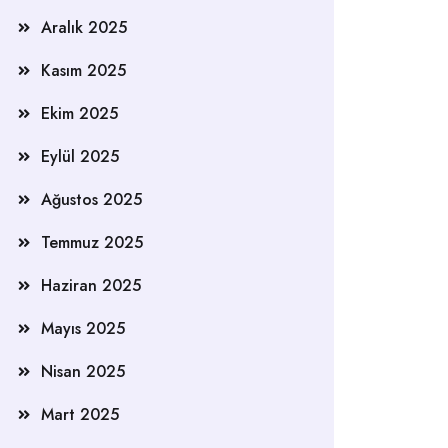
Aralık 2025
Kasım 2025
Ekim 2025
Eylül 2025
Ağustos 2025
Temmuz 2025
Haziran 2025
Mayıs 2025
Nisan 2025
Mart 2025