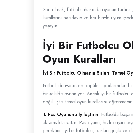
Son olarak, futbol sahasında oyunun tadını ç
kurallarını hatırlayın ve her biriyle uyum iç
yaşayın.
İyi Bir Futbolcu O
Oyun Kuralları
İyi Bir Futbolcu Olmanın Sırları: Temel Oy
Futbol, dünyanın en popüler sporlarından biri 
bir şekilde oynanıyor. Ancak iyi bir futbolcu 
değil. İşte temel oyun kurallarını öğrenmenin
1. Pas Oyununu İyileştirin:
Futbolda başarın
aktarmakta yatar. Pas oyunu, hızlı düşünme
gerektirir. İyi bir futbolcu, pasları güçlü ve do