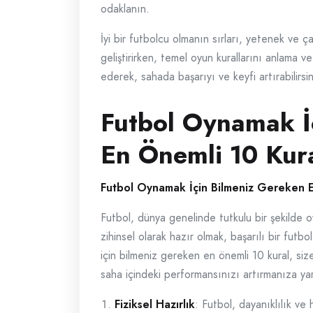
odaklanın.
İyi bir futbolcu olmanın sırları, yetenek ve çal
geliştirirken, temel oyun kurallarını anlama v
ederek, sahada başarıyı ve keyfi artırabilirsin
Futbol Oynamak İ
En Önemli 10 Kur
Futbol Oynamak İçin Bilmeniz Gereken E
Futbol, dünya genelinde tutkulu bir şekilde
zihinsel olarak hazır olmak, başarılı bir futbo
için bilmeniz gereken en önemli 10 kural, si
saha içindeki performansınızı artırmanıza yar
Fiziksel Hazırlık
: Futbol, dayanıklılık ve