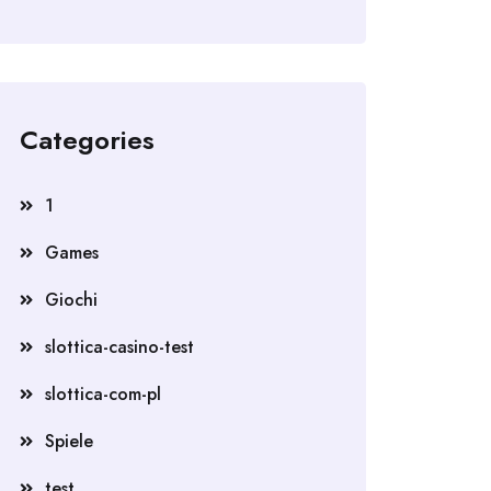
Categories
1
Games
Giochi
slottica-casino-test
slottica-com-pl
Spiele
test