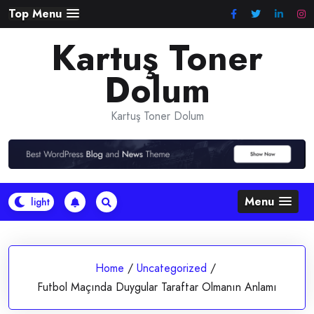
Skip
Top Menu
to
Kartuş Toner
content
Dolum
Kartuş Toner Dolum
Menu
Home
/
Uncategorized
/
Futbol Maçında Duygular Taraftar Olmanın Anlamı