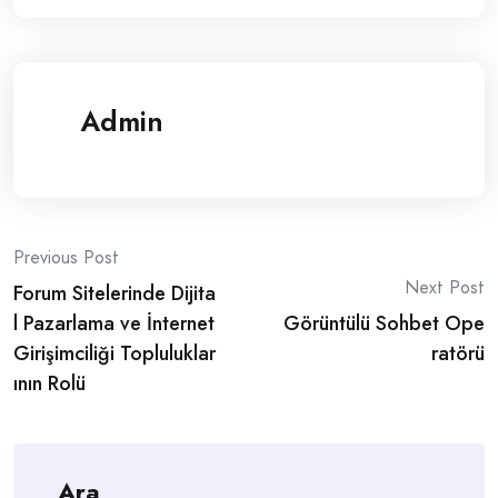
Admin
Post
Previous Post
Next Post
Forum Sitelerinde Dijita
navigation
l Pazarlama ve İnternet
Görüntülü Sohbet Ope
Girişimciliği Topluluklar
ratörü
ının Rolü
Ara