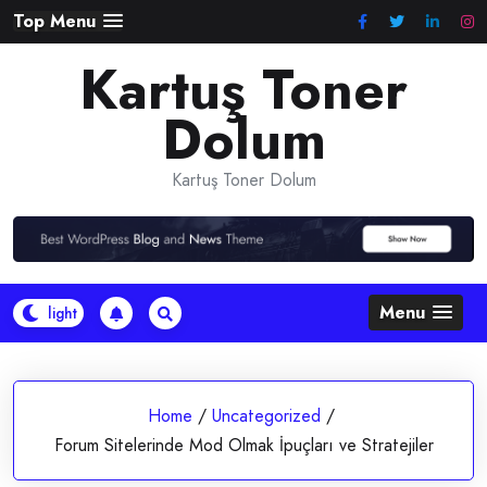
Skip
Top Menu
to
Kartuş Toner
content
Dolum
Kartuş Toner Dolum
Menu
Home
/
Uncategorized
/
Forum Sitelerinde Mod Olmak İpuçları ve Stratejiler