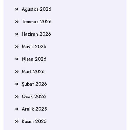
Ağustos 2026
Temmuz 2026
Haziran 2026
Mayıs 2026
Nisan 2026
Mart 2026
Şubat 2026
Ocak 2026
Aralık 2025
Kasım 2025