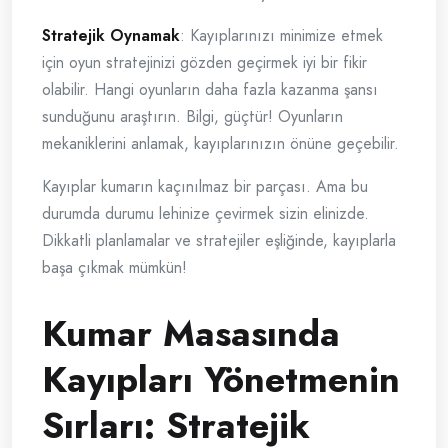
Stratejik Oynamak
: Kayıplarınızı minimize etmek
için oyun stratejinizi gözden geçirmek iyi bir fikir
olabilir. Hangi oyunların daha fazla kazanma şansı
sunduğunu araştırın. Bilgi, güçtür! Oyunların
mekaniklerini anlamak, kayıplarınızın önüne geçebilir.
Kayıplar kumarın kaçınılmaz bir parçası. Ama bu
durumda durumu lehinize çevirmek sizin elinizde.
Dikkatli planlamalar ve stratejiler eşliğinde, kayıplarla
başa çıkmak mümkün!
Kumar Masasında
Kayıpları Yönetmenin
Sırları: Stratejik