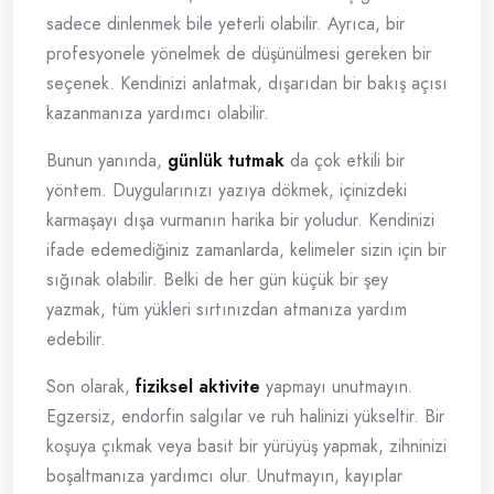
sadece dinlenmek bile yeterli olabilir. Ayrıca, bir
profesyonele yönelmek de düşünülmesi gereken bir
seçenek. Kendinizi anlatmak, dışarıdan bir bakış açısı
kazanmanıza yardımcı olabilir.
Bunun yanında,
günlük tutmak
da çok etkili bir
yöntem. Duygularınızı yazıya dökmek, içinizdeki
karmaşayı dışa vurmanın harika bir yoludur. Kendinizi
ifade edemediğiniz zamanlarda, kelimeler sizin için bir
sığınak olabilir. Belki de her gün küçük bir şey
yazmak, tüm yükleri sırtınızdan atmanıza yardım
edebilir.
Son olarak,
fiziksel aktivite
yapmayı unutmayın.
Egzersiz, endorfin salgılar ve ruh halinizi yükseltir. Bir
koşuya çıkmak veya basit bir yürüyüş yapmak, zihninizi
boşaltmanıza yardımcı olur. Unutmayın, kayıplar