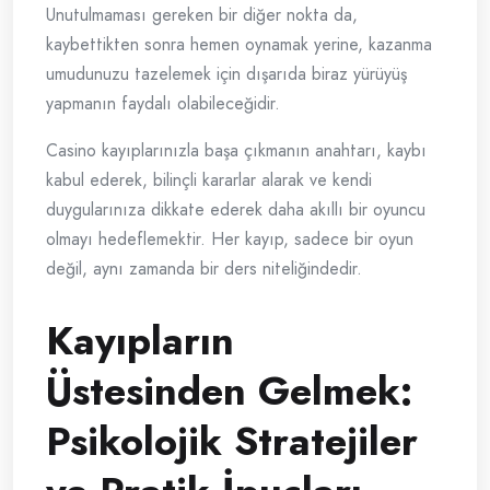
Unutulmaması gereken bir diğer nokta da,
kaybettikten sonra hemen oynamak yerine, kazanma
umudunuzu tazelemek için dışarıda biraz yürüyüş
yapmanın faydalı olabileceğidir.
Casino kayıplarınızla başa çıkmanın anahtarı, kaybı
kabul ederek, bilinçli kararlar alarak ve kendi
duygularınıza dikkate ederek daha akıllı bir oyuncu
olmayı hedeflemektir. Her kayıp, sadece bir oyun
değil, aynı zamanda bir ders niteliğindedir.
Kayıpların
Üstesinden Gelmek:
Psikolojik Stratejiler