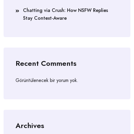
Chatting via Crush: How NSFW Replies
Stay Context-Aware
Recent Comments
Görüntülenecek bir yorum yok.
Archives