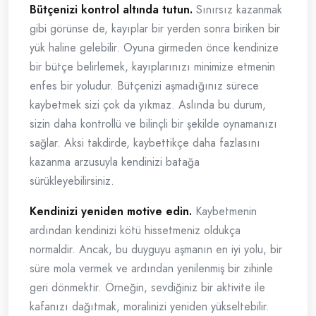
Bütçenizi kontrol altında tutun.
Sınırsız kazanmak
gibi görünse de, kayıplar bir yerden sonra biriken bir
yük haline gelebilir. Oyuna girmeden önce kendinize
bir bütçe belirlemek, kayıplarınızı minimize etmenin
enfes bir yoludur. Bütçenizi aşmadığınız sürece
kaybetmek sizi çok da yıkmaz. Aslında bu durum,
sizin daha kontrollü ve bilinçli bir şekilde oynamanızı
sağlar. Aksi takdirde, kaybettikçe daha fazlasını
kazanma arzusuyla kendinizi batağa
sürükleyebilirsiniz.
Kendinizi yeniden motive edin.
Kaybetmenin
ardından kendinizi kötü hissetmeniz oldukça
normaldir. Ancak, bu duyguyu aşmanın en iyi yolu, bir
süre mola vermek ve ardından yenilenmiş bir zihinle
geri dönmektir. Örneğin, sevdiğiniz bir aktivite ile
kafanızı dağıtmak, moralinizi yeniden yükseltebilir.