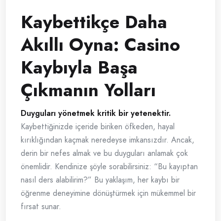
Kaybettikçe Daha
Akıllı Oyna: Casino
Kaybıyla Başa
Çıkmanın Yolları
Duyguları yönetmek kritik bir yetenektir.
Kaybettiğinizde içeride biriken öfkeden, hayal
kırıklığından kaçmak neredeyse imkansızdır. Ancak,
derin bir nefes almak ve bu duyguları anlamak çok
önemlidir. Kendinize şöyle sorabilirsiniz: “Bu kayıptan
nasıl ders alabilirim?” Bu yaklaşım, her kaybı bir
öğrenme deneyimine dönüştürmek için mükemmel bir
fırsat sunar.