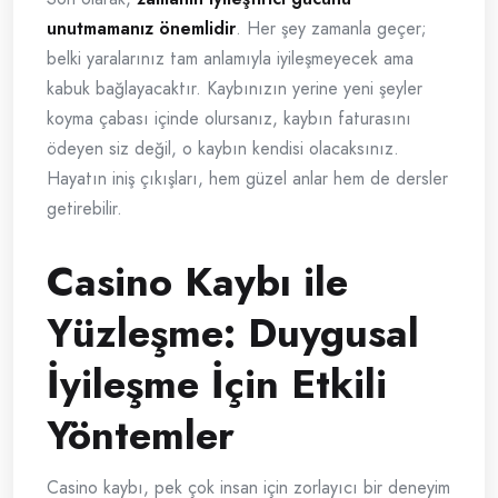
unutmamanız önemlidir
. Her şey zamanla geçer;
belki yaralarınız tam anlamıyla iyileşmeyecek ama
kabuk bağlayacaktır. Kaybınızın yerine yeni şeyler
koyma çabası içinde olursanız, kaybın faturasını
ödeyen siz değil, o kaybın kendisi olacaksınız.
Hayatın iniş çıkışları, hem güzel anlar hem de dersler
getirebilir.
Casino Kaybı ile
Yüzleşme: Duygusal
İyileşme İçin Etkili
Yöntemler
Casino kaybı, pek çok insan için zorlayıcı bir deneyim