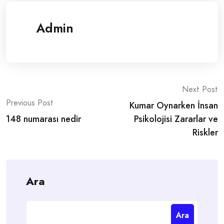
Admin
Post
Next Post
Previous Post
Kumar Oynarken İnsan
navigation
148 numarası nedir
Psikolojisi Zararlar ve
Riskler
Ara
Ara