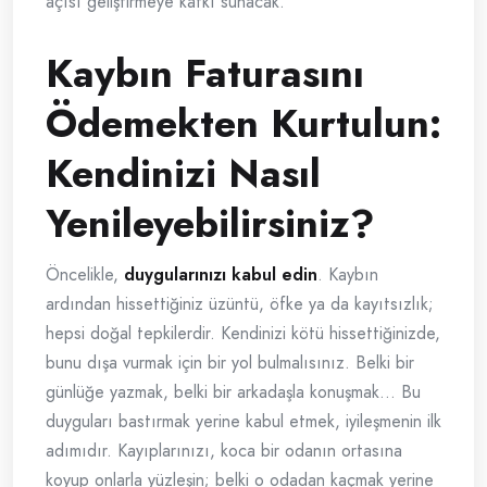
açısı geliştirmeye katkı sunacak.
Kaybın Faturasını
Ödemekten Kurtulun:
Kendinizi Nasıl
Yenileyebilirsiniz?
Öncelikle,
duygularınızı kabul edin
. Kaybın
ardından hissettiğiniz üzüntü, öfke ya da kayıtsızlık;
hepsi doğal tepkilerdir. Kendinizi kötü hissettiğinizde,
bunu dışa vurmak için bir yol bulmalısınız. Belki bir
günlüğe yazmak, belki bir arkadaşla konuşmak… Bu
duyguları bastırmak yerine kabul etmek, iyileşmenin ilk
adımıdır. Kayıplarınızı, koca bir odanın ortasına
koyup onlarla yüzleşin; belki o odadan kaçmak yerine