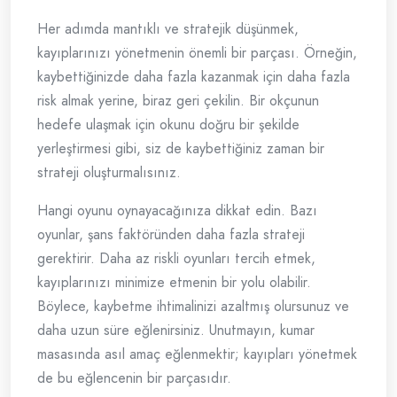
Her adımda mantıklı ve stratejik düşünmek,
kayıplarınızı yönetmenin önemli bir parçası. Örneğin,
kaybettiğinizde daha fazla kazanmak için daha fazla
risk almak yerine, biraz geri çekilin. Bir okçunun
hedefe ulaşmak için okunu doğru bir şekilde
yerleştirmesi gibi, siz de kaybettiğiniz zaman bir
strateji oluşturmalısınız.
Hangi oyunu oynayacağınıza dikkat edin. Bazı
oyunlar, şans faktöründen daha fazla strateji
gerektirir. Daha az riskli oyunları tercih etmek,
kayıplarınızı minimize etmenin bir yolu olabilir.
Böylece, kaybetme ihtimalinizi azaltmış olursunuz ve
daha uzun süre eğlenirsiniz. Unutmayın, kumar
masasında asıl amaç eğlenmektir; kayıpları yönetmek
de bu eğlencenin bir parçasıdır.