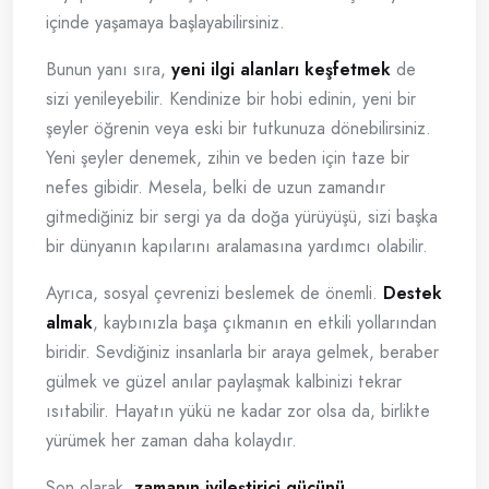
içinde yaşamaya başlayabilirsiniz.
Bunun yanı sıra,
yeni ilgi alanları keşfetmek
de
sizi yenileyebilir. Kendinize bir hobi edinin, yeni bir
şeyler öğrenin veya eski bir tutkunuza dönebilirsiniz.
Yeni şeyler denemek, zihin ve beden için taze bir
nefes gibidir. Mesela, belki de uzun zamandır
gitmediğiniz bir sergi ya da doğa yürüyüşü, sizi başka
bir dünyanın kapılarını aralamasına yardımcı olabilir.
Ayrıca, sosyal çevrenizi beslemek de önemli.
Destek
almak
, kaybınızla başa çıkmanın en etkili yollarından
biridir. Sevdiğiniz insanlarla bir araya gelmek, beraber
gülmek ve güzel anılar paylaşmak kalbinizi tekrar
ısıtabilir. Hayatın yükü ne kadar zor olsa da, birlikte
yürümek her zaman daha kolaydır.
Son olarak,
zamanın iyileştirici gücünü