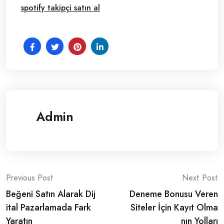
spotify takipçi satın al
Admin
Post
Previous Post
Next Post
Beğeni Satın Alarak Dij
Deneme Bonusu Veren
navigation
ital Pazarlamada Fark
Siteler İçin Kayıt Olma
Yaratın
nın Yolları