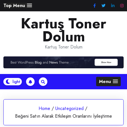
Skip
Top Menu
to
Kartuş Toner
content
Dolum
Kartuş Toner Dolum
Menu
Home
/
Uncategorized
/
Beğeni Satın Alarak Etkileşim Oranlarını İyileştirme