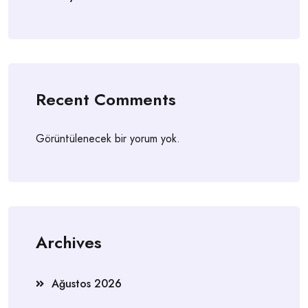
Recent Comments
Görüntülenecek bir yorum yok.
Archives
Ağustos 2026