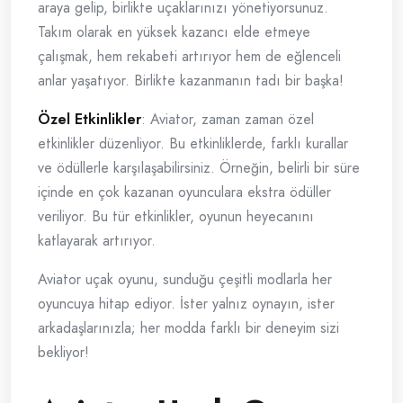
araya gelip, birlikte uçaklarınızı yönetiyorsunuz.
Takım olarak en yüksek kazancı elde etmeye
çalışmak, hem rekabeti artırıyor hem de eğlenceli
anlar yaşatıyor. Birlikte kazanmanın tadı bir başka!
Özel Etkinlikler
: Aviator, zaman zaman özel
etkinlikler düzenliyor. Bu etkinliklerde, farklı kurallar
ve ödüllerle karşılaşabilirsiniz. Örneğin, belirli bir süre
içinde en çok kazanan oyunculara ekstra ödüller
veriliyor. Bu tür etkinlikler, oyunun heyecanını
katlayarak artırıyor.
Aviator uçak oyunu, sunduğu çeşitli modlarla her
oyuncuya hitap ediyor. İster yalnız oynayın, ister
arkadaşlarınızla; her modda farklı bir deneyim sizi
bekliyor!