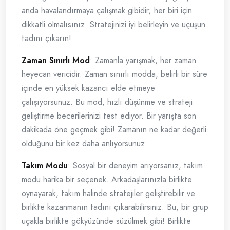
anda havalandırmaya çalışmak gibidir; her biri için
dikkatli olmalısınız. Stratejinizi iyi belirleyin ve uçuşun
tadını çıkarın!
Zaman Sınırlı Mod
: Zamanla yarışmak, her zaman
heyecan vericidir. Zaman sınırlı modda, belirli bir süre
içinde en yüksek kazancı elde etmeye
çalışıyorsunuz. Bu mod, hızlı düşünme ve strateji
geliştirme becerilerinizi test ediyor. Bir yarışta son
dakikada öne geçmek gibi! Zamanın ne kadar değerli
olduğunu bir kez daha anlıyorsunuz.
Takım Modu
: Sosyal bir deneyim arıyorsanız, takım
modu harika bir seçenek. Arkadaşlarınızla birlikte
oynayarak, takım halinde stratejiler geliştirebilir ve
birlikte kazanmanın tadını çıkarabilirsiniz. Bu, bir grup
uçakla birlikte gökyüzünde süzülmek gibi! Birlikte