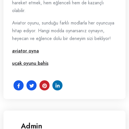
hareket etmek, hem eğlenceli hem de kazançlı
olabilir.
Aviator oyunu, sunduğu farklı modlarla her oyuncuya
hitap ediyor. Hangi modda oynarsanız oynayın,
heyecan ve eğlence dolu bir deneyim sizi bekliyor!
aviator oyna
uçak oyunu bahis
Admin