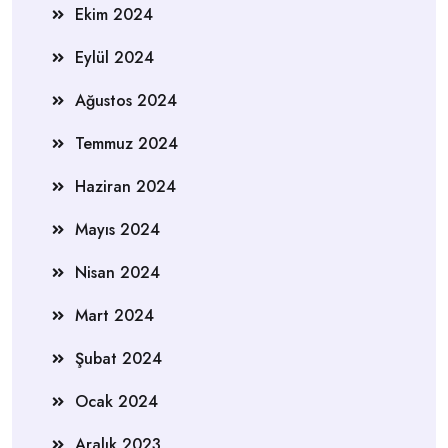
Ekim 2024
Eylül 2024
Ağustos 2024
Temmuz 2024
Haziran 2024
Mayıs 2024
Nisan 2024
Mart 2024
Şubat 2024
Ocak 2024
Aralık 2023