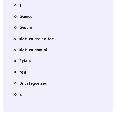
1
Games
Giochi
slottica-casino-test
slottica-com-pl
Spiele
test
Uncategorized
Z